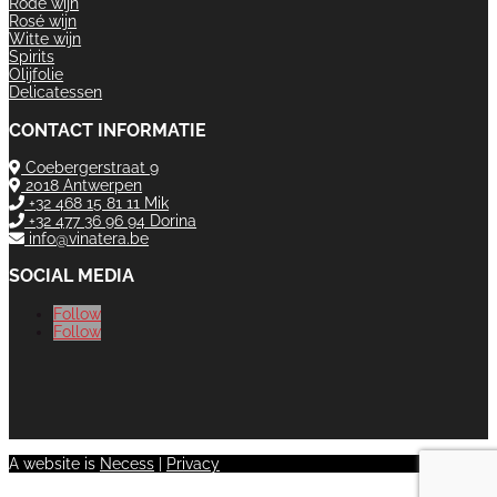
Rode wijn
Rosé wijn
Witte wijn
Spirits
Olijfolie
Delicatessen
CONTACT INFORMATIE
Coebergerstraat 9
2018 Antwerpen
+32 468 15 81 11 Mik
+32 477 36 96 94 Dorina
info@vinatera.be
SOCIAL MEDIA
Follow
Follow
A website is
Necess
|
Privacy