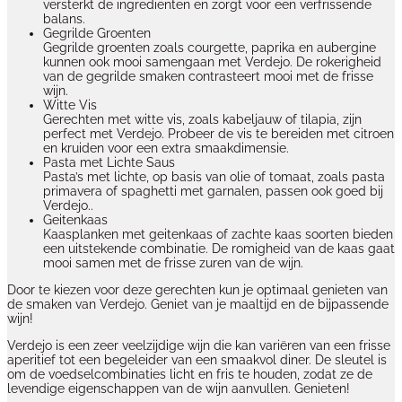
versterkt de ingredienten en zorgt voor een verfrissende
balans.
Gegrilde Groenten
Gegrilde groenten zoals courgette, paprika en aubergine
kunnen ook mooi samengaan met Verdejo. De rokerigheid
van de gegrilde smaken contrasteert mooi met de frisse
wijn.
Witte Vis
Gerechten met witte vis, zoals kabeljauw of tilapia, zijn
perfect met Verdejo. Probeer de vis te bereiden met citroen
en kruiden voor een extra smaakdimensie.
Pasta met Lichte Saus
Pasta’s met lichte, op basis van olie of tomaat, zoals pasta
primavera of spaghetti met garnalen, passen ook goed bij
Verdejo..
Geitenkaas
Kaasplanken met geitenkaas of zachte kaas soorten bieden
een uitstekende combinatie. De romigheid van de kaas gaat
mooi samen met de frisse zuren van de wijn.
Door te kiezen voor deze gerechten kun je optimaal genieten van
de smaken van Verdejo. Geniet van je maaltijd en de bijpassende
wijn!
Verdejo is een zeer veelzijdige wijn die kan variëren van een frisse
aperitief tot een begeleider van een smaakvol diner. De sleutel is
om de voedselcombinaties licht en fris te houden, zodat ze de
levendige eigenschappen van de wijn aanvullen. Genieten!