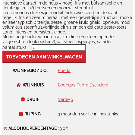
Intensieve aanzet in de neus – hoog, fris met balsamische en
florale (jasmijn?) toetsen en mooi wit steenfruit.
In de mond is deze wijn ronduit indrukwekkend en delicaat
tegelijk, fris en zeer mineraal, met een geweldige structuur, mooie
en zeer typisch bittertje, zeste, groene kruidigheid, opnieuw mooi
volumieus steenfruit,verfijnde citrus en een delicate zeste-toets.
Lang, intens en persistent einde.
Mooie begeleider van intense, kruidige en uiteenlopende
visgerechten (ook oesters!), wit vlees, asperges, salades,…
The
Maker
Verdejo
TOEVOEGEN AAN WINKELWAGEN
2023
aantal
WIJNREGIO/D.O.
Rueda
WIJNHUIS
Bodegas Pedro Escudero
DRUIF
Verdejo
RIJPING
3 maanden sur lie in inox tanks
ALCOHOL PERCENTAGE
13,0%