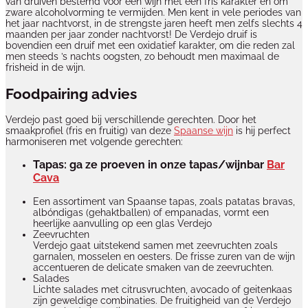
van druiven bestemd voor een wijn met een fris karakter en om
zware alcoholvorming te vermijden. Men kent in vele periodes van
het jaar nachtvorst, in de strengste jaren heeft men zelfs slechts 4
maanden per jaar zonder nachtvorst! De Verdejo druif is
bovendien een druif met een oxidatief karakter, om die reden zal
men steeds ’s nachts oogsten, zo behoudt men maximaal de
frisheid in de wijn.
Foodpairing advies
Verdejo past goed bij verschillende gerechten. Door het
smaakprofiel (fris en fruitig) van deze
Spaanse wijn
is hij perfect
harmoniseren met volgende gerechten:
Tapas: ga ze proeven in onze tapas/wijnbar
Bar
Cava
Een assortiment van Spaanse tapas, zoals patatas bravas,
albóndigas (gehaktballen) of empanadas, vormt een
heerlijke aanvulling op een glas Verdejo
Zeevruchten
Verdejo gaat uitstekend samen met zeevruchten zoals
garnalen, mosselen en oesters. De frisse zuren van de wijn
accentueren de delicate smaken van de zeevruchten.
Salades
Lichte salades met citrusvruchten, avocado of geitenkaas
zijn geweldige combinaties. De fruitigheid van de Verdejo