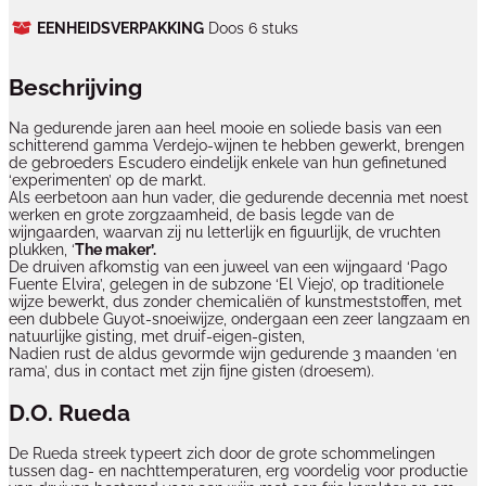
EENHEIDSVERPAKKING
Doos 6 stuks
Beschrijving
Na gedurende jaren aan heel mooie en soliede basis van een
schitterend gamma Verdejo-wijnen te hebben gewerkt, brengen
de gebroeders Escudero eindelijk enkele van hun gefinetuned
‘experimenten’ op de markt.
Als eerbetoon aan hun vader, die gedurende decennia met noest
werken en grote zorgzaamheid, de basis legde van de
wijngaarden, waarvan zij nu letterlijk en figuurlijk, de vruchten
plukken, ‘
The maker’.
De druiven afkomstig van een juweel van een wijngaard ‘Pago
Fuente Elvira’, gelegen in de subzone ‘El Viejo’, op traditionele
wijze bewerkt, dus zonder chemicaliën of kunstmeststoffen, met
een dubbele Guyot-snoeiwijze, ondergaan een zeer langzaam en
natuurlijke gisting, met druif-eigen-gisten,
Nadien rust de aldus gevormde wijn gedurende 3 maanden ‘en
rama’, dus in contact met zijn fijne gisten (droesem).
D.O. Rueda
De Rueda streek typeert zich door de grote schommelingen
tussen dag- en nachttemperaturen, erg voordelig voor productie